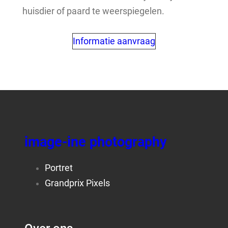
huisdier of paard te weerspiegelen.
Informatie aanvraag
image-ine photography
Portret
Grandprix Pixels