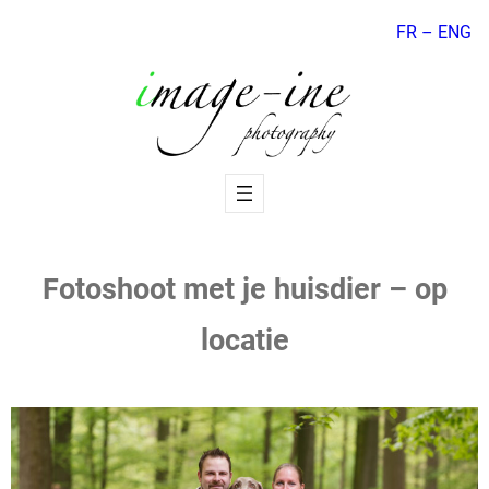
Skip
FR –
ENG
to
content
Fotoshoot met je huisdier – op
locatie