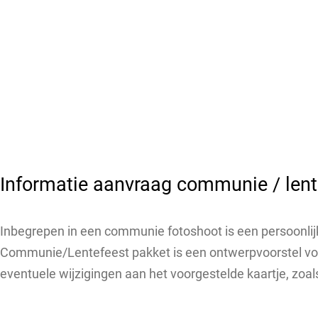
Skip
to
content
Informatie aanvraag communie / lent
Inbegrepen in een communie fotoshoot is een persoonlijk
Communie/Lentefeest pakket is een ontwerpvoorstel voor
eventuele wijzigingen aan het voorgestelde kaartje, zoals